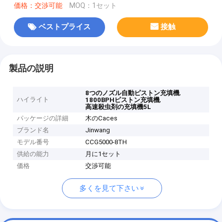
価格：交渉可能
MOQ：1セット
ベストプライス
接触
製品の説明
,
8つのノズル自動ピストン充填機
ハイライト
,
1800BPHピストン充填機
高速殺虫剤の充填機5L
パッケージの詳細
木のCaces
ブランド名
Jinwang
モデル番号
CCG5000-8TH
供給の能力
月に1セット
価格
交渉可能
多くを見て下さい