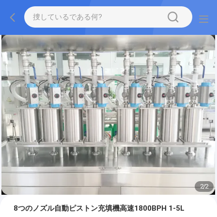
2
/
2
8つのノズル自動ピストン充填機高速1800BPH 1-5L