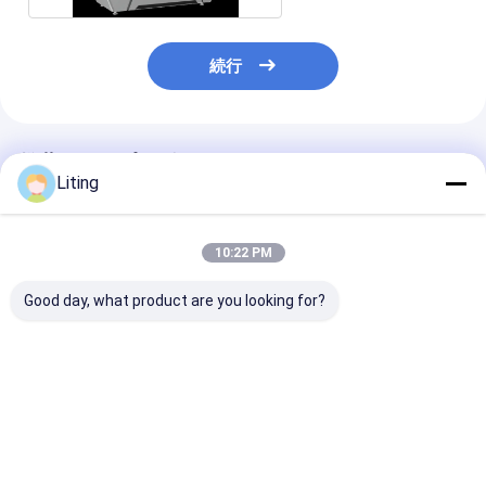
続行
推薦されたプロダクト
Liting
10:22 PM
Good day, what product are you looking for?
補填範囲 農薬用パッケ
充填精度 ±1% 農薬ボト
電力消費量 2KW
ージ用 自動液体補填シ
ル充填機 500KG 一貫
補給機 ステンレ
ステム 500KG
した出力と正確な容量
設 空気圧 0.6-0
制御を保証
補給に最適
ベストプライス
ベストプライス
ベストプラ