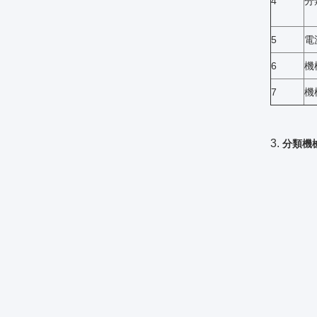
4
分
5
電
6
機
7
機
3.
分類機