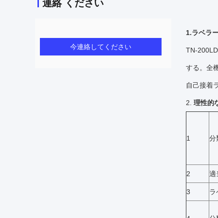
連絡 ください
1.ラベラ
今連絡してください
TN-20
する。全
自己接着
2.
理性的
1
分
2
適
3
ラ