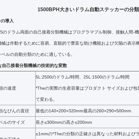
1500BPH大きいドラム自動ステッカーの分
ーの導入
0LDSのドラム両面の自己接着分類機械はプログラマブル制御、接触人間
機械は作動するために容易、直観的で豊富な助け機能および欠陥の表示
ラベルの自動分類のために適している。
な自己接着分類機械の技術的な変数
5L:2500のドラム/時間、25L:1500のドラム/時間
類の速度
*Theの実際の生産容量はプロダクト サイズおよび
て変わる。
当なびんの直径
最低の140×200×320mm最高の260×290×500mm
ベルのサイズ
長さ≤300mmの高さ≤200mm
±1mmの*Theの分類の正確さは異なった材料および