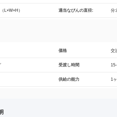
適当なびんの直径:
m （L×W×H）
分:
価格
交
受渡し時間
グ
15
供給の能力
1
明