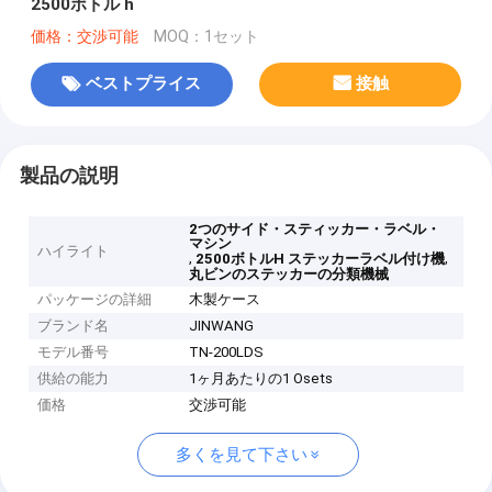
2500ボトル h
価格：交渉可能
MOQ：1セット
ベストプライス
接触
製品の説明
2つのサイド・スティッカー・ラベル・
マシン
ハイライト
,
,
2500ボトルH ステッカーラベル付け機
丸ビンのステッカーの分類機械
パッケージの詳細
木製ケース
ブランド名
JINWANG
モデル番号
TN-200LDS
供給の能力
1ヶ月あたりの1 Osets
価格
交渉可能
多くを見て下さい