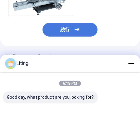
続行
推薦されたプロダクト
Liting
6:18 PM
Good day, what product are you looking for?
自粘着型 双面ラベル付
Tn-150 自動高速ラベ
方形とフラット
け機
リングマシン
TN-200LDS 
(7000BPH) – インテリ
ルフアデッシブ
ジェント多業種ソリュ
ーション
ベストプライス
ベストプライス
ベストプラ