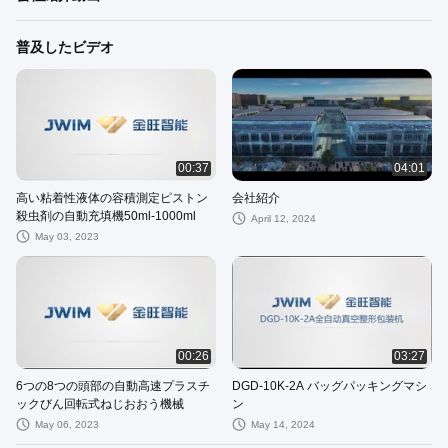
普及したビデオ
00:37
04:01
高い粘着性液体の容積測定ピストン
会社紹介
殺虫剤の自動充填機50ml-1000ml
April 12, 2024
May 03, 2023
00:26
03:27
6つの8つの頭部の自動高速プラスチ
DGD-10K-2A バッグパッキングマシ
ックびん回転式ねじおおう機械
ン
May 06, 2023
May 14, 2024