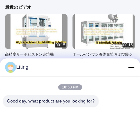
最近のビデオ
00:15
00:15
高精度サーボピストン充填機
オールインワン液体充填および袋シ
CCG5000 6D
ール機
Liting
August 06, 2026
August 06, 2026
10:53 PM
Good day, what product are you looking for?
00:15
00:03
粉体・液体の効率的なパウチ包装ラ
高精度 1L ～ 5L インテリジェントピ
イン
ストン充填機
August 06, 2026
August 06, 2026
1 Home Page Top Products