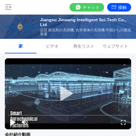
チャット
接触
Jiangsu Jinwang Intelligent Sci-Tech Co.,
Ltd
品質 殺虫剤の充填機, 化学液体の充填機 中国からの製造
業者
家
ビデオ
再生リスト
ウェブサイト
会社紹介動画